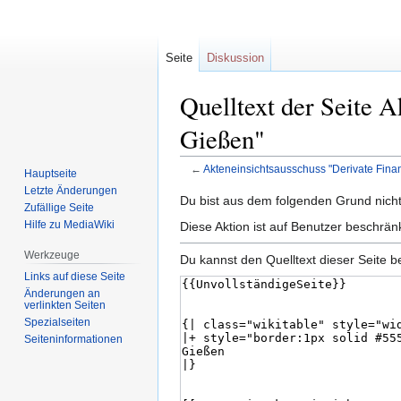
Seite
Diskussion
Quelltext der Seite A
Gießen"
←
Akteneinsichtsausschuss "Derivate Finan
Hauptseite
Letzte Änderungen
Zur
Zur
Du bist aus dem folgenden Grund nicht 
Zufällige Seite
Navigation
Suche
Hilfe zu MediaWiki
Diese Aktion ist auf Benutzer beschrän
springen
springen
Werkzeuge
Du kannst den Quelltext dieser Seite b
Links auf diese Seite
Änderungen an
verlinkten Seiten
Spezialseiten
Seiten­informationen