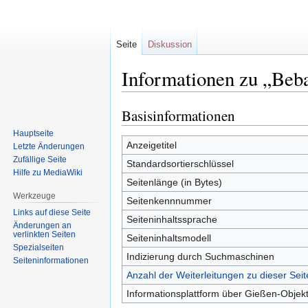
Seite
Diskussion
Informationen zu „Beb
Basisinformationen
Zur
Zur
Navigation
Suche
Hauptseite
springen
springen
Anzeigetitel
Letzte Änderungen
Zufällige Seite
Standardsortierschlüssel
Hilfe zu MediaWiki
Seitenlänge (in Bytes)
Werkzeuge
Seitenkennnummer
Links auf diese Seite
Seiteninhaltssprache
Änderungen an
verlinkten Seiten
Seiteninhaltsmodell
Spezialseiten
Indizierung durch Suchmaschinen
Seiten­informationen
Anzahl der Weiterleitungen zu dieser Seit
Informationsplattform über Gießen-Obje