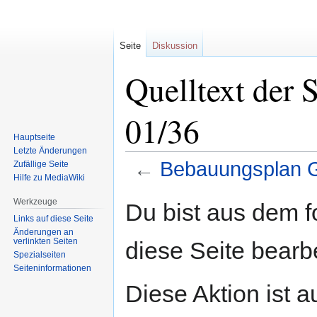
Seite
Diskussion
Quelltext der 
01/36
Hauptseite
Letzte Änderungen
←
Bebauungsplan G
Zufällige Seite
Hilfe zu MediaWiki
Zur
Zur
Werkzeuge
Du bist aus dem f
Navigation
Suche
Links auf diese Seite
springen
springen
Änderungen an
verlinkten Seiten
diese Seite bearb
Spezialseiten
Seiten­informationen
Diese Aktion ist a