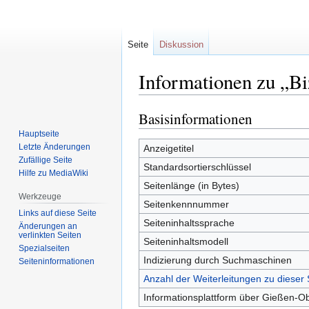
Seite
Diskussion
Informationen zu „Bi
Basisinformationen
Zur
Zur
Navigation
Suche
Hauptseite
springen
springen
Letzte Änderungen
Anzeigetitel
Zufällige Seite
Standardsortierschlüssel
Hilfe zu MediaWiki
Seitenlänge (in Bytes)
Werkzeuge
Seitenkennnummer
Links auf diese Seite
Seiteninhaltssprache
Änderungen an
verlinkten Seiten
Seiteninhaltsmodell
Spezialseiten
Indizierung durch Suchmaschinen
Seiten­informationen
Anzahl der Weiterleitungen zu dieser 
Informationsplattform über Gießen-O