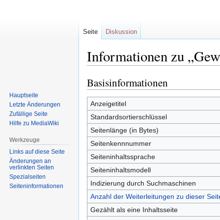
Seite
Diskussion
Informationen zu „Gew
Basisinformationen
Zur
Zur
Navigation
Suche
Hauptseite
springen
springen
Anzeigetitel
Letzte Änderungen
Zufällige Seite
Standardsortierschlüssel
Hilfe zu MediaWiki
Seitenlänge (in Bytes)
Werkzeuge
Seitenkennnummer
Links auf diese Seite
Seiteninhaltssprache
Änderungen an
verlinkten Seiten
Seiteninhaltsmodell
Spezialseiten
Indizierung durch Suchmaschinen
Seiten­informationen
Anzahl der Weiterleitungen zu dieser Seit
Gezählt als eine Inhaltsseite