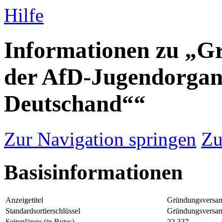
Hilfe
Informationen zu „
der AfD-Jugendorgan
Deutschand““
Zur Navigation springen
Zu
Basisinformationen
Anzeigetitel
Gründungsversam
Standardsortierschlüssel
Gründungsversam
Seitenlänge (in Bytes)
22.337