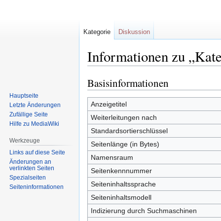
Kategorie
Diskussion
Informationen zu „Kat
Basisinformationen
Zur
Zur
Navigation
Suche
Hauptseite
springen
springen
Anzeigetitel
Letzte Änderungen
Zufällige Seite
Weiterleitungen nach
Hilfe zu MediaWiki
Standardsortierschlüssel
Werkzeuge
Seitenlänge (in Bytes)
Links auf diese Seite
Namensraum
Änderungen an
verlinkten Seiten
Seitenkennnummer
Spezialseiten
Seiteninhaltssprache
Seiten­informationen
Seiteninhaltsmodell
Indizierung durch Suchmaschinen