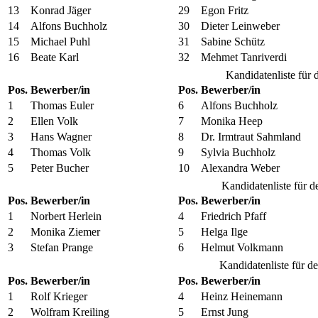
13
Konrad Jäger
29
Egon Fritz
14
Alfons Buchholz
30
Dieter Leinweber
15
Michael Puhl
31
Sabine Schütz
16
Beate Karl
32
Mehmet Tanriverdi
Kandidatenliste für 
Pos.
Bewerber/in
Pos.
Bewerber/in
1
Thomas Euler
6
Alfons Buchholz
2
Ellen Volk
7
Monika Heep
3
Hans Wagner
8
Dr. Irmtraut Sahmland
4
Thomas Volk
9
Sylvia Buchholz
5
Peter Bucher
10
Alexandra Weber
Kandidatenliste für d
Pos.
Bewerber/in
Pos.
Bewerber/in
1
Norbert Herlein
4
Friedrich Pfaff
2
Monika Ziemer
5
Helga Ilge
3
Stefan Prange
6
Helmut Volkmann
Kandidatenliste für d
Pos.
Bewerber/in
Pos.
Bewerber/in
1
Rolf Krieger
4
Heinz Heinemann
2
Wolfram Kreiling
5
Ernst Jung