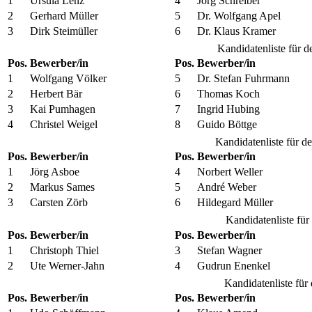
1
Ursula Lenz
4
Jörg Schreiber
2
Gerhard Müller
5
Dr. Wolfgang Apel
3
Dirk Steimüller
6
Dr. Klaus Kramer
Kandidatenliste für d
Pos.
Bewerber/in
Pos.
Bewerber/in
1
Wolfgang Völker
5
Dr. Stefan Fuhrmann
2
Herbert Bär
6
Thomas Koch
3
Kai Pumhagen
7
Ingrid Hubing
4
Christel Weigel
8
Guido Böttge
Kandidatenliste für d
Pos.
Bewerber/in
Pos.
Bewerber/in
1
Jörg Asboe
4
Norbert Weller
2
Markus Sames
5
André Weber
3
Carsten Zörb
6
Hildegard Müller
Kandidatenliste fü
Pos.
Bewerber/in
Pos.
Bewerber/in
1
Christoph Thiel
3
Stefan Wagner
2
Ute Werner-Jahn
4
Gudrun Enenkel
Kandidatenliste für
Pos.
Bewerber/in
Pos.
Bewerber/in