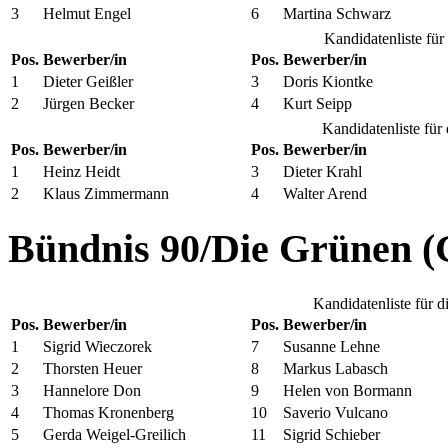
3
Helmut Engel
6
Martina Schwarz
Kandidatenliste fü
Pos.
Bewerber/in
Pos.
Bewerber/in
1
Dieter Geißler
3
Doris Kiontke
2
Jürgen Becker
4
Kurt Seipp
Kandidatenliste für
Pos.
Bewerber/in
Pos.
Bewerber/in
1
Heinz Heidt
3
Dieter Krahl
2
Klaus Zimmermann
4
Walter Arend
Bündnis 90/Die Grünen (
Kandidatenliste für 
Pos.
Bewerber/in
Pos.
Bewerber/in
1
Sigrid Wieczorek
7
Susanne Lehne
2
Thorsten Heuer
8
Markus Labasch
3
Hannelore Don
9
Helen von Bormann
4
Thomas Kronenberg
10
Saverio Vulcano
5
Gerda Weigel-Greilich
11
Sigrid Schieber