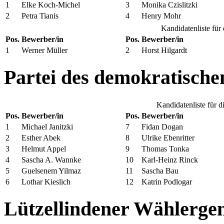
1
Elke Koch-Michel
3
Monika Czislitzki
2
Petra Tianis
4
Henry Mohr
Kandidatenliste für
Pos.
Bewerber/in
Pos.
Bewerber/in
1
Werner Müller
2
Horst Hilgardt
Partei des demokratische
Kandidatenliste für 
Pos.
Bewerber/in
Pos.
Bewerber/in
1
Michael Janitzki
7
Fidan Dogan
2
Esther Abek
8
Ulrike Ebenritter
3
Helmut Appel
9
Thomas Tonka
4
Sascha A. Wannke
10
Karl-Heinz Rinck
5
Guelsenem Yilmaz
11
Sascha Bau
6
Lothar Kieslich
12
Katrin Podlogar
Lützellindener Wählerge