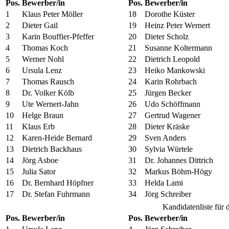
Pos.
Bewerber/in
Pos.
Bewerber/in
1
Klaus Peter Möller
18
Dorothe Küster
2
Dieter Gail
19
Heinz Peter Wernert
3
Karin Bouffier-Pfeffer
20
Dieter Scholz
4
Thomas Koch
21
Susanne Koltermann
5
Werner Nohl
22
Dietrich Leopold
6
Ursula Lenz
23
Heiko Mankowski
7
Thomas Rausch
24
Karin Rohrbach
8
Dr. Volker Kölb
25
Jürgen Becker
9
Ute Wernert-Jahn
26
Udo Schöffmann
10
Helge Braun
27
Gertrud Wagener
11
Klaus Erb
28
Dieter Kräske
12
Karen-Heide Bernard
29
Sven Anders
13
Dietrich Backhaus
30
Sylvia Würtele
14
Jörg Asboe
31
Dr. Johannes Dittrich
15
Julia Sator
32
Markus Böhm-Högy
16
Dr. Bernhard Höpfner
33
Helda Lami
17
Dr. Stefan Fuhrmann
34
Jörg Schreiber
Kandidatenliste für 
Pos.
Bewerber/in
Pos.
Bewerber/in