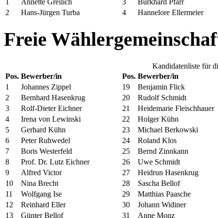
1
Annette Greilich
3
Burkhard Pfarr
2
Hans-Jürgen Turba
4
Hannelore Ellermeier
Freie Wählergemeinscha
Kandidatenliste für 
Pos.
Bewerber/in
Pos.
Bewerber/in
1
Johannes Zippel
19
Benjamin Flick
2
Bernhard Hasenkrug
20
Rudolf Schmidt
3
Rolf-Dieter Eichner
21
Heidemarie Fleischhauer
4
Irena von Lewinski
22
Holger Kühn
5
Gerhard Kühn
23
Michael Berkowski
6
Peter Ruhwedel
24
Roland Klos
7
Boris Westerfeld
25
Bernd Zinnkann
8
Prof. Dr. Lutz Eichner
26
Uwe Schmidt
9
Alfred Victor
27
Heidrun Hasenkrug
10
Nina Brecht
28
Sascha Bellof
11
Wolfgang Ise
29
Matthias Paasche
12
Reinhard Eller
30
Johann Widiner
13
Günter Bellof
31
Anne Monz