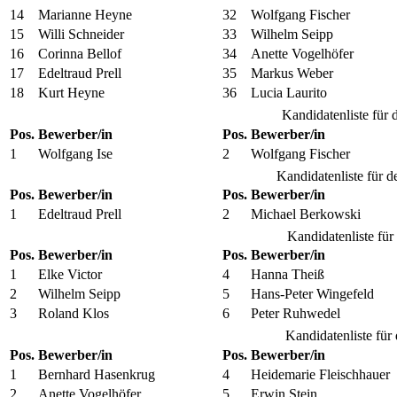
14
Marianne Heyne
32
Wolfgang Fischer
15
Willi Schneider
33
Wilhelm Seipp
16
Corinna Bellof
34
Anette Vogelhöfer
17
Edeltraud Prell
35
Markus Weber
18
Kurt Heyne
36
Lucia Laurito
Kandidatenliste für 
Pos.
Bewerber/in
Pos.
Bewerber/in
1
Wolfgang Ise
2
Wolfgang Fischer
Kandidatenliste für d
Pos.
Bewerber/in
Pos.
Bewerber/in
1
Edeltraud Prell
2
Michael Berkowski
Kandidatenliste fü
Pos.
Bewerber/in
Pos.
Bewerber/in
1
Elke Victor
4
Hanna Theiß
2
Wilhelm Seipp
5
Hans-Peter Wingefeld
3
Roland Klos
6
Peter Ruhwedel
Kandidatenliste für
Pos.
Bewerber/in
Pos.
Bewerber/in
1
Bernhard Hasenkrug
4
Heidemarie Fleischhauer
2
Anette Vogelhöfer
5
Erwin Stein