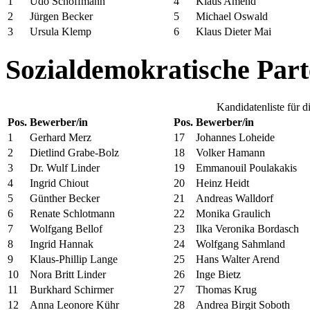
1
Udo Schöffmann
4
Klaus Amend
2
Jürgen Becker
5
Michael Oswald
3
Ursula Klemp
6
Klaus Dieter Mai
Sozialdemokratische Part
Kandidatenliste für 
Pos.
Bewerber/in
Pos.
Bewerber/in
1
Gerhard Merz
17
Johannes Loheide
2
Dietlind Grabe-Bolz
18
Volker Hamann
3
Dr. Wulf Linder
19
Emmanouil Poulakakis
4
Ingrid Chiout
20
Heinz Heidt
5
Günther Becker
21
Andreas Walldorf
6
Renate Schlotmann
22
Monika Graulich
7
Wolfgang Bellof
23
Ilka Veronika Bordasch
8
Ingrid Hannak
24
Wolfgang Sahmland
9
Klaus-Phillip Lange
25
Hans Walter Arend
10
Nora Britt Linder
26
Inge Bietz
11
Burkhard Schirmer
27
Thomas Krug
12
Anna Leonore Kühr
28
Andrea Birgit Soboth