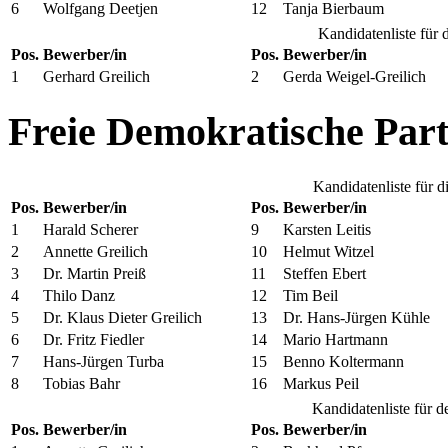
6
Wolfgang Deetjen
12
Tanja Bierbaum
Kandidatenliste für 
Pos.
Bewerber/in
Pos.
Bewerber/in
1
Gerhard Greilich
2
Gerda Weigel-Greilich
Freie Demokratische Parte
Kandidatenliste für 
Pos.
Bewerber/in
Pos.
Bewerber/in
1
Harald Scherer
9
Karsten Leitis
2
Annette Greilich
10
Helmut Witzel
3
Dr. Martin Preiß
11
Steffen Ebert
4
Thilo Danz
12
Tim Beil
5
Dr. Klaus Dieter Greilich
13
Dr. Hans-Jürgen Kühle
6
Dr. Fritz Fiedler
14
Mario Hartmann
7
Hans-Jürgen Turba
15
Benno Koltermann
8
Tobias Bahr
16
Markus Peil
Kandidatenliste für d
Pos.
Bewerber/in
Pos.
Bewerber/in