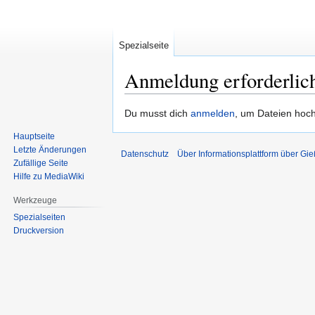
Spezialseite
Anmeldung erforderlic
Zur
Zur
Du musst dich
anmelden
, um Dateien hoc
Navigation
Suche
Hauptseite
springen
springen
Letzte Änderungen
Datenschutz
Über Informationsplattform über Gi
Zufällige Seite
Hilfe zu MediaWiki
Werkzeuge
Spezialseiten
Druckversion