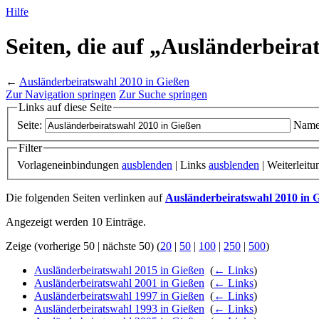
Hilfe
Seiten, die auf „Ausländerbeira
←
Ausländerbeiratswahl 2010 in Gießen
Zur Navigation springen
Zur Suche springen
Links auf diese Seite
Seite:
Name
Filter
Vorlageneinbindungen
ausblenden
| Links
ausblenden
| Weiterleit
Die folgenden Seiten verlinken auf
Ausländerbeiratswahl 2010 in 
Angezeigt werden 10 Einträge.
Zeige (vorherige 50 | nächste 50) (
20
|
50
|
100
|
250
|
500
)
Ausländerbeiratswahl 2015 in Gießen
‎
(
← Links
)
Ausländerbeiratswahl 2001 in Gießen
‎
(
← Links
)
Ausländerbeiratswahl 1997 in Gießen
‎
(
← Links
)
Ausländerbeiratswahl 1993 in Gießen
‎
(
← Links
)