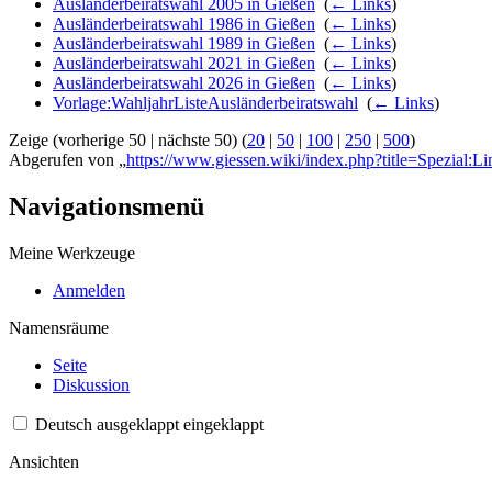
Ausländerbeiratswahl 2005 in Gießen
‎
(
← Links
)
Ausländerbeiratswahl 1986 in Gießen
‎
(
← Links
)
Ausländerbeiratswahl 1989 in Gießen
‎
(
← Links
)
Ausländerbeiratswahl 2021 in Gießen
‎
(
← Links
)
Ausländerbeiratswahl 2026 in Gießen
‎
(
← Links
)
Vorlage:WahljahrListeAusländerbeiratswahl
‎
(
← Links
)
Zeige (vorherige 50 | nächste 50) (
20
|
50
|
100
|
250
|
500
)
Abgerufen von „
https://www.giessen.wiki/index.php?title=Spezial:L
Navigationsmenü
Meine Werkzeuge
Anmelden
Namensräume
Seite
Diskussion
Deutsch
ausgeklappt
eingeklappt
Ansichten