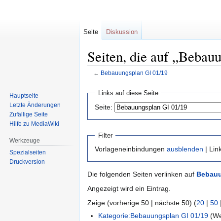
Seite
Diskussion
Seiten, die auf „Bebau
←
Bebauungsplan GI 01/19
Zur
Zur
Links auf diese Seite
Hauptseite
Navigation
Suche
Letzte Änderungen
Seite:
springen
springen
Zufällige Seite
Hilfe zu MediaWiki
Filter
Werkzeuge
Vorlageneinbindungen
ausblenden
| Lin
Spezialseiten
Druckversion
Die folgenden Seiten verlinken auf
Bebauu
Angezeigt wird ein Eintrag.
Zeige (vorherige 50 | nächste 50) (
20
|
50
Kategorie:Bebauungsplan GI 01/19
(Wei