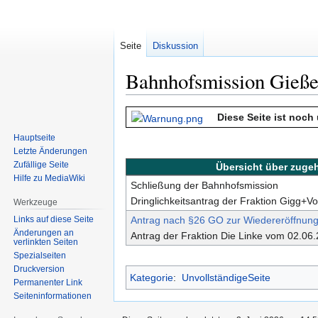
Seite
Diskussion
Bahnhofsmission Gieß
Zur
Zur
Diese Seite ist noch
Navigation
Suche
Hauptseite
springen
springen
Letzte Änderungen
Zufällige Seite
Übersicht über zuge
Hilfe zu MediaWiki
Schließung der Bahnhofsmission
Dringlichkeitsantrag der Fraktion Gigg+
Werkzeuge
Links auf diese Seite
Antrag nach §26 GO zur Wiedereröffnung
Änderungen an
Antrag der Fraktion Die Linke vom 02.06
verlinkten Seiten
Spezialseiten
Druckversion
Kategorie
:
UnvollständigeSeite
Permanenter Link
Seiten­informationen