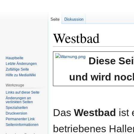
Seite
Diskussion
Westbad
Zur
Zur
Diese Sei
Hauptseite
Navigation
Suche
Letzte Änderungen
springen
springen
Zufällige Seite
und wird noch
Hilfe zu MediaWiki
Werkzeuge
Links auf diese Seite
Änderungen an
verlinkten Seiten
Spezialseiten
Das
Westbad
ist
Druckversion
Permanenter Link
Seiten­informationen
betriebenes Halle