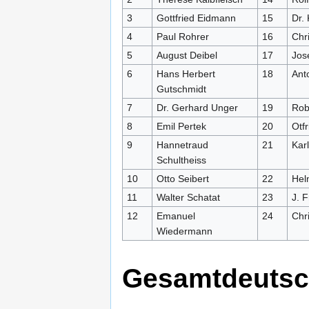
3
Gottfried Eidmann
15
Dr. 
4
Paul Rohrer
16
Chri
5
August Deibel
17
Jos
6
Hans Herbert
18
Anto
Gutschmidt
7
Dr. Gerhard Unger
19
Rob
8
Emil Pertek
20
Otf
9
Hannetraud
21
Kar
Schultheiss
10
Otto Seibert
22
Hel
11
Walter Schatat
23
J. 
12
Emanuel
24
Chri
Wiedermann
Gesamtdeutsc