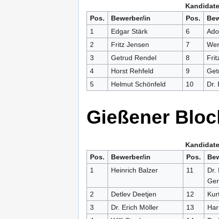
Kandidate
Pos.
Bewerber/in
Pos.
Bew
1
Edgar Stärk
6
Ado
2
Fritz Jensen
7
Wer
3
Getrud Rendel
8
Frit
4
Horst Rehfeld
9
Get
5
Helmut Schönfeld
10
Dr.
Gießener Bloc
Kandidate
Pos.
Bewerber/in
Pos.
Bew
1
Heinrich Balzer
11
Dr.
Ger
2
Detlev Deetjen
12
Kur
3
Dr. Erich Möller
13
Har