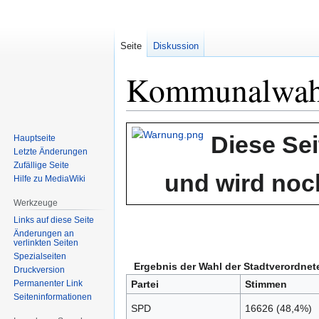
Seite
Diskussion
Kommunalwahl
Zur
Zur
Diese Sei
Hauptseite
Navigation
Suche
Letzte Änderungen
springen
springen
Zufällige Seite
und wird noch
Hilfe zu MediaWiki
Werkzeuge
Links auf diese Seite
Änderungen an
verlinkten Seiten
Spezialseiten
Ergebnis der Wahl der Stadtverordn
Druckversion
Permanenter Link
Partei
Stimmen
Seiten­informationen
SPD
16626 (48,4%)