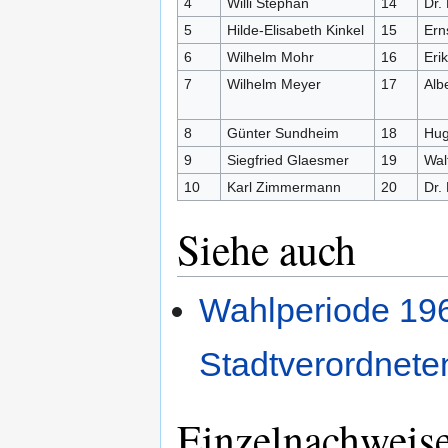
4
Willi Stephan
14
Dr.
5
Hilde-Elisabeth Kinkel
15
Ern
6
Wilhelm Mohr
16
Eri
7
Wilhelm Meyer
17
Alb
8
Günter Sundheim
18
Hug
9
Siegfried Glaesmer
19
Wal
10
Karl Zimmermann
20
Dr.
Siehe auch
Wahlperiode 196
Stadtverordnet
Einzelnachweis