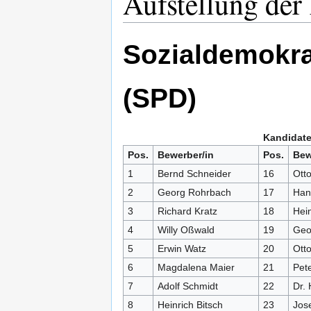
Aufstellung der
Sozialdemokra
(SPD)
Kandidate
Pos.
Bewerber/in
Pos.
Bew
1
Bernd Schneider
16
Ott
2
Georg Rohrbach
17
Han
3
Richard Kratz
18
Hei
4
Willy Oßwald
19
Geo
5
Erwin Watz
20
Otto
6
Magdalena Maier
21
Pet
7
Adolf Schmidt
22
Dr. 
8
Heinrich Bitsch
23
Jos