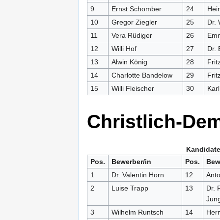
9
Ernst Schomber
24
Hei
10
Gregor Ziegler
25
Dr. 
11
Vera Rüdiger
26
Em
12
Willi Hof
27
Dr.
13
Alwin König
28
Frit
14
Charlotte Bandelow
29
Fri
15
Willi Fleischer
30
Kar
Christlich-De
Kandidate
Pos.
Bewerber/in
Pos.
Bew
1
Dr. Valentin Horn
12
Anto
2
Luise Trapp
13
Dr. 
Jun
3
Wilhelm Runtsch
14
Her