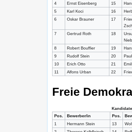
4
Ernst Eisenberg
15
Hans
5
Karl Koci
16
Herb
6
Oskar Brauner
17
Frie
Zsc
7
Gertrud Roth
18
Ursu
Nieb
8
Robert Bouffier
19
Han
9
Rudolf Stein
20
Paul
10
Erich Otto
21
Emil
11
Alfons Urban
22
Frie
Freie Demokra
Kandidate
Pos.
Bewerber/in
Pos.
Bew
1
Hermann Stein
13
Wol
2
Therese Kalbfleisch
14
Rol