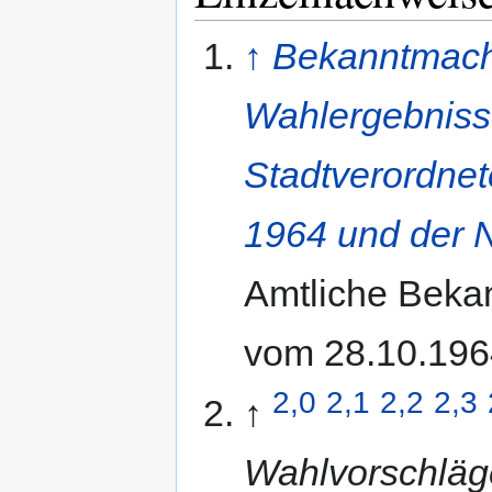
↑
Bekanntmach
Wahlergebniss
Stadtverordne
1964 und der 
Amtliche Beka
vom 28.10.196
2,0
2,1
2,2
2,3
↑
Wahlvorschläg