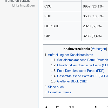
In anderen Sprachen
Links hinzufügen
CDU
8957 (26,1%)
FDP
3530 (10,3%)
GDP/BHE
2020 (5,9%)
GIB
3236 (9,4%)
Inhaltsverzeichnis
1
Aufstellung der Kandidatenlisten
1.1
Sozialdemokratische Partei Deutsc
1.2
Christlich-Demokratische Union (CD
1.3
Freie Demokratische Partei (FDP)
1.4
Gesamtdeutsche Partei/BHE (GDP
1.5
Gießener Block (GIB)
2
Siehe auch
3
Einzelnachweise