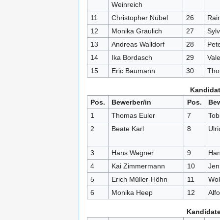
Weinreich
11
Christopher Nübel
26
Rai
12
Monika Graulich
27
Sylv
13
Andreas Walldorf
28
Pet
14
Ika Bordasch
29
Vale
15
Eric Baumann
30
Tho
Kandidat
Pos.
Bewerber/in
Pos.
Bew
1
Thomas Euler
7
Tob
2
Beate Karl
8
Ulr
3
Hans Wagner
9
Han
4
Kai Zimmermann
10
Jen
5
Erich Müller-Höhn
11
Wol
6
Monika Heep
12
Alf
Kandidate