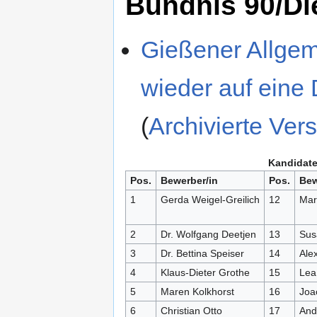
Bündnis 90/D
Gießener Allgem
wieder auf eine 
(
Archivierte Ver
Kandidate
Pos.
Bewerber/in
Pos.
Bew
1
Gerda Weigel-Greilich
12
Mar
2
Dr. Wolfgang Deetjen
13
Sus
3
Dr. Bettina Speiser
14
Ale
4
Klaus-Dieter Grothe
15
Lea 
5
Maren Kolkhorst
16
Joa
6
Christian Otto
17
And