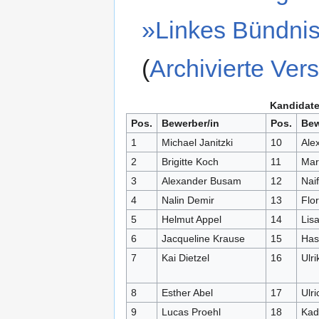
»Linkes Bündnis
(
Archivierte Ver
Kandidate
Pos.
Bewerber/in
Pos.
Bew
1
Michael Janitzki
10
Ale
2
Brigitte Koch
11
Mar
3
Alexander Busam
12
Naif
4
Nalin Demir
13
Flo
5
Helmut Appel
14
Lis
6
Jacqueline Krause
15
Has
7
Kai Dietzel
16
Ulri
8
Esther Abel
17
Ulri
9
Lucas Proehl
18
Kadr