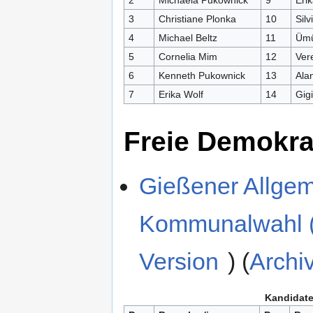
2
Michaela Pukownick
9
Erik
3
Christiane Plonka
10
Silv
4
Michael Beltz
11
Ümü
5
Cornelia Mim
12
Ver
6
Kenneth Pukownick
13
Ala
7
Erika Wolf
14
Gig
Freie Demokra
Gießener Allgem
Kommunalwahl (
Version
) (
Archiv
Kandidate