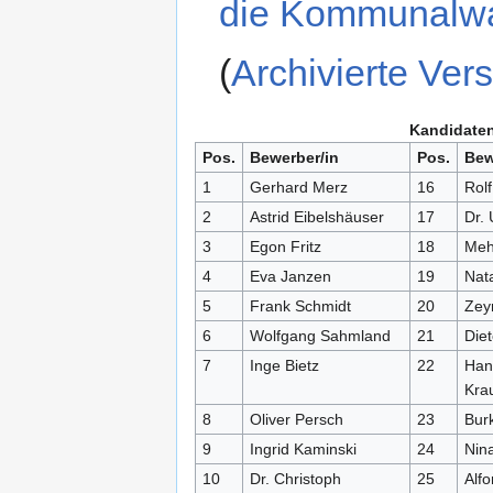
die Kommunalwah
(
Archivierte Ver
Kandidaten
Pos.
Bewerber/in
Pos.
Bew
1
Gerhard Merz
16
Rolf
2
Astrid Eibelshäuser
17
Dr. 
3
Egon Fritz
18
Meh
4
Eva Janzen
19
Nata
5
Frank Schmidt
20
Zey
6
Wolfgang Sahmland
21
Diet
7
Inge Bietz
22
Han
Kra
8
Oliver Persch
23
Bur
9
Ingrid Kaminski
24
Nin
10
Dr. Christoph
25
Alf