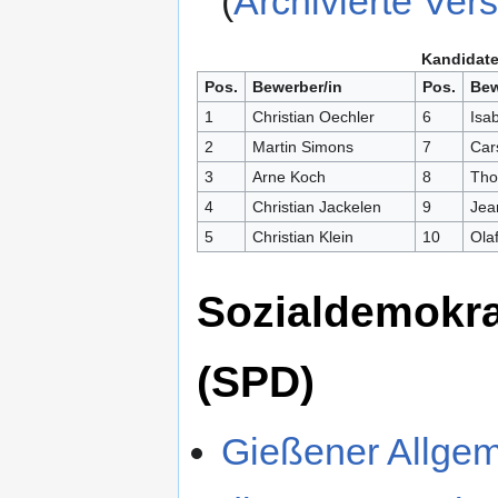
(
Archivierte Ver
Kandidate
Pos.
Bewerber/in
Pos.
Bew
1
Christian
Oechler
6
Isab
2
Martin Simons
7
Car
3
Arne Koch
8
Tho
4
Christian Jackelen
9
Jea
5
Christian Klein
10
Olaf
Sozialdemokra
(SPD)
Gießener Allgem