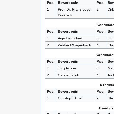
Pos.
Bewerber/in
Pos.
Bew
1
Prof. Dr. Franz-Josef
2
Dirk
Bockisch
Kandidate
Pos.
Bewerber/in
Pos.
Bew
1
Anja Helmchen
3
Gün
2
Winfried Wagenbach
4
Chri
Kandidaten
Pos.
Bewerber/in
Pos.
Bew
1
Jörg Asboe
3
Mar
2
Carsten Zörb
4
And
Kandida
Pos.
Bewerber/in
Pos.
Bew
1
Christoph Thiel
2
Ute
Kandidat