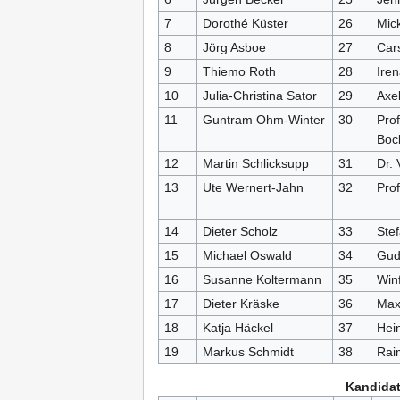
7
Dorothé Küster
26
Mic
8
Jörg Asboe
27
Car
9
Thiemo Roth
28
Iren
10
Julia-Christina Sator
29
Axel
11
Guntram Ohm-Winter
30
Prof
Boc
12
Martin Schlicksupp
31
Dr. 
13
Ute Wernert-Jahn
32
Prof
14
Dieter Scholz
33
Ste
15
Michael Oswald
34
Gud
16
Susanne Koltermann
35
Win
17
Dieter Kräske
36
Maxi
18
Katja Häckel
37
Hei
19
Markus Schmidt
38
Rai
Kandidat