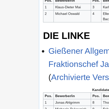
Pos.
Bewerber/in
Pos.
Bew
1
Klaus-Dieter Mai
3
Kar
2
Michael Oswald
4
Ell
Bac
DIE LINKE
Gießener Allgem
Fraktionschef Ja
(
Archivierte Ver
Kandidate
Pos.
Bewerber/in
Pos.
Bew
1
Jonas Ahlgrimm
8
Tho