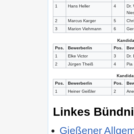
1
Hans Heller
4
Dr.
Nie
2
Marcus Karger
5
Chr
3
Marion Viehmann
6
Ger
Kandida
Pos.
Bewerber/in
Pos.
Bew
1
Elke Victor
3
Dr.
2
Jürgen Theiß
4
Pia
Kandidat
Pos.
Bewerber/in
Pos.
Bew
1
Heiner Geißler
2
Ane
Linkes Bündn
Gießener Allgeme