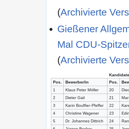
(
Archivierte Ver
Gießener Allgeme
Mal CDU-Spitzen
(
Archivierte Ver
Kandidate
Pos.
Bewerber/in
Pos.
Bew
1
Klaus Peter Möller
20
Die
2
Dieter Gail
21
Mar
3
Karin Bouffier-Pfeffer
22
Kar
4
Christine Wagener
23
Edi
5
Dr. Johannes Dittrich
24
Ran
6
Jürgen Becker
25
Jen