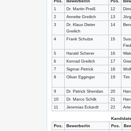
Pos.
Bewerber/in
Pos.
Bew
1
Dr. Martin Preiß
12
Dimi
2
Annette Greilich
13
Jörg
3
Dr. Klaus Dieter
14
Ben
Greilich
4
Frank Schulze
15
Sus
Fied
5
Harald Scherer
16
Wal
6
Konrad Greilich
17
Gise
7
Sigmar Petrick
18
Wol
8
Oliver Egginger
19
Tim 
9
Dr. Patrick Sheridan
20
Han
10
Dr. Marco Schilk
21
Hann
11
Jeremias Eckardt
22
Art
Kandidate
Pos.
Bewerber/in
Pos.
Bew