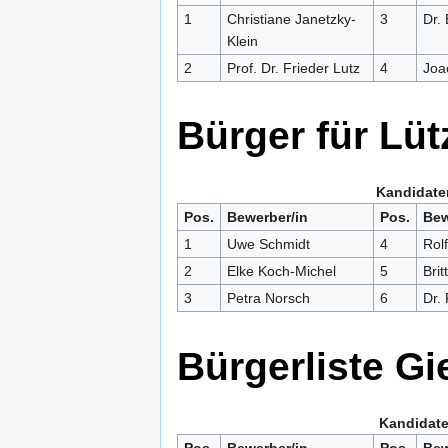
1
Christiane Janetzky-
3
Dr. 
Klein
2
Prof. Dr. Frieder Lutz
4
Joa
Bürger für Lüt
Kandidaten
Pos.
Bewerber/in
Pos.
Bew
1
Uwe Schmidt
4
Rol
2
Elke Koch-Michel
5
Brit
3
Petra Norsch
6
Dr.
Bürgerliste G
Kandidate
Pos.
Bewerber/in
Pos.
Bew