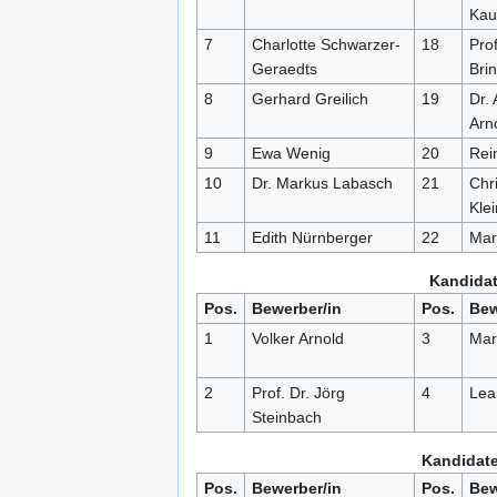
Kau
7
Charlotte Schwarzer-
18
Prof
Geraedts
Bri
8
Gerhard Greilich
19
Dr.
Arn
9
Ewa Wenig
20
Rei
10
Dr. Markus Labasch
21
Chr
Klei
11
Edith Nürnberger
22
Mar
Kandidat
Pos.
Bewerber/in
Pos.
Bew
1
Volker Arnold
3
Mar
2
Prof. Dr. Jörg
4
Lea 
Steinbach
Kandidate
Pos.
Bewerber/in
Pos.
Bew