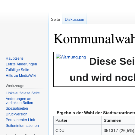
Seite
Diskussion
Kommunalwahl
Zur
Zur
Diese Sei
Hauptseite
Navigation
Suche
Letzte Änderungen
springen
springen
Zufällige Seite
und wird noch
Hilfe zu MediaWiki
Werkzeuge
Links auf diese Seite
Änderungen an
verlinkten Seiten
Spezialseiten
Ergebnis der Wahl der Stadtverordn
Druckversion
Permanenter Link
Partei
Stimmen
Seiten­informationen
CDU
351317 (26,5%)