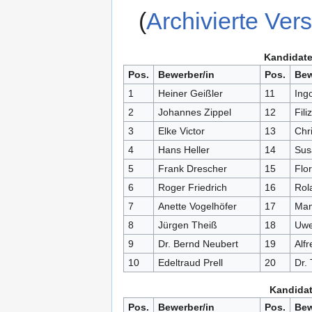
(
Archivierte Ver
Kandidate
Pos.
Bewerber/in
Pos.
Bew
1
Heiner Geißler
11
Ing
2
Johannes Zippel
12
Fili
3
Elke Victor
13
Chr
4
Hans Heller
14
Sus
5
Frank Drescher
15
Flor
6
Roger Friedrich
16
Rol
7
Anette Vogelhöfer
17
Man
8
Jürgen Theiß
18
Uwe
9
Dr. Bernd Neubert
19
Alfr
10
Edeltraud Prell
20
Dr.
Kandidat
Pos.
Bewerber/in
Pos.
Bew