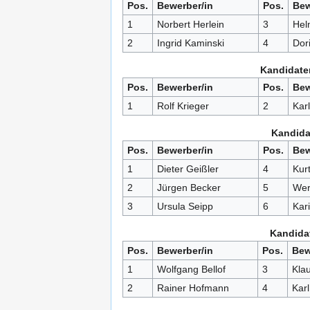
Pos.
Bewerber/in
Pos.
Bew
1
Norbert Herlein
3
Hel
2
Ingrid Kaminski
4
Dor
Kandidaten
Pos.
Bewerber/in
Pos.
Bew
1
Rolf Krieger
2
Kar
Kandida
Pos.
Bewerber/in
Pos.
Bew
1
Dieter Geißler
4
Kur
2
Jürgen Becker
5
Wer
3
Ursula Seipp
6
Kar
Kandidat
Pos.
Bewerber/in
Pos.
Bew
1
Wolfgang Bellof
3
Kla
2
Rainer Hofmann
4
Karl