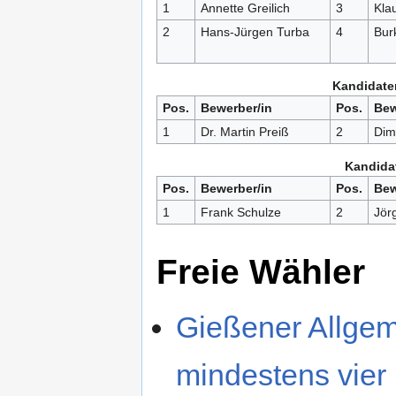
1
Annette Greilich
3
Kla
2
Hans-Jürgen Turba
4
Bur
Kandidaten
Pos.
Bewerber/in
Pos.
Bew
1
Dr. Martin Preiß
2
Dim
Kandidat
Pos.
Bewerber/in
Pos.
Bew
1
Frank Schulze
2
Jör
Freie Wähler
Gießener Allgem
mindestens vier