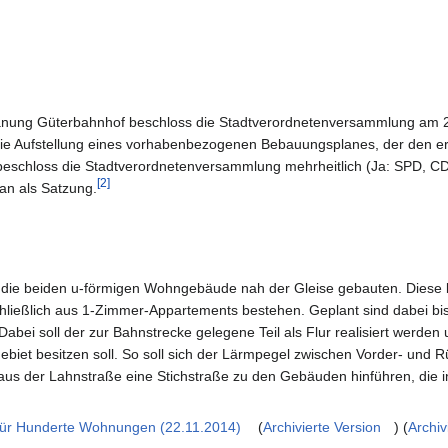
anung Güterbahnhof beschloss die Stadtverordnetenversammlung am 2
ie Aufstellung eines vorhabenbezogenen Bebauungsplanes, der den er
eschloss die Stadtverordnetenversammlung mehrheitlich (Ja: SPD, C
[2]
n als Satzung.
den die beiden u-förmigen Wohngebäude nah der Gleise gebauten. Die
hließlich aus 1-Zimmer-Appartements bestehen. Geplant sind dabei b
bei soll der zur Bahnstrecke gelegene Teil als Flur realisiert werden u
biet besitzen soll. So soll sich der Lärmpegel zwischen Vorder- und 
aus der Lahnstraße eine Stichstraße zu den Gebäuden hinführen, die 
 für Hunderte Wohnungen (22.11.2014)
(
Archivierte Version
) (
Archiv