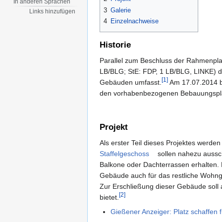
In anderen Sprachen
3
Galerie
Links hinzufügen
4
Einzelnachweise
Historie
Parallel zum Beschluss der Rahmenpl
LB/BLG; StE: FDP, 1 LB/BLG, LINKE) d
[1]
Gebäuden umfasst.
Am 17.07.2014 b
den vorhabenbezogenen Bebauungspla
Projekt
Als erster Teil dieses Projektes wer
Staffelgeschoss
sollen nahezu aussc
Balkone oder Dachterrassen erhalten. Da
Gebäude auch für das restliche Wohnge
Zur Erschließung dieser Gebäude soll 
[2]
bietet.
Gießener Anzeiger: Platz schaffen