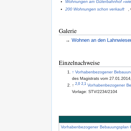
Wohnungen am Güterbahnhof »wi
200 Wohnungen schon verkauft
,
Galerie
→
Wohnen an den Lahnwiesen
Einzelnachweise
↑
Vorhabenbezogener Bebauungs
des Magistrats vom 27.01.2014
2,0
2,1
↑
Vorhabenbezogener Beb
Vorlage: STV/2234/2104
.
Vorhabenbezogener Bebauungsplan GI