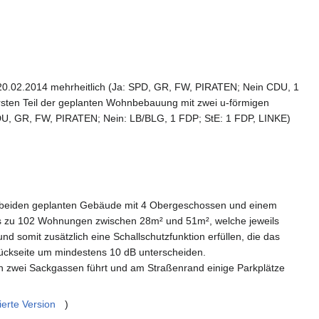
0.02.2014 mehrheitlich (Ja: SPD, GR, FW, PIRATEN; Nein CDU, 1
sten Teil der geplanten Wohnbebauung mit zwei u-förmigen
DU, GR, FW, PIRATEN; Nein: LB/BLG, 1 FDP; StE: 1 FDP, LINKE)
se beiden geplanten Gebäude mit 4 Obergeschossen und einem
is zu 102 Wohnungen zwischen 28m² und 51m², welche jeweils
nd somit zusätzlich eine Schallschutzfunktion erfüllen, die das
Rückseite um mindestens 10 dB unterscheiden.
in zwei Sackgassen führt und am Straßenrand einige Parkplätze
ierte Version
)