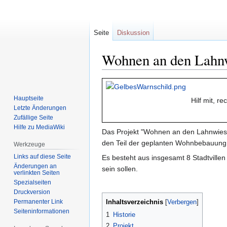
Seite
Diskussion
Wohnen an den Lahn
Zur
Zur
Navigation
Suche
Hauptseite
Hilf mit, r
springen
springen
Letzte Änderungen
Zufällige Seite
Hilfe zu MediaWiki
Das Projekt "Wohnen an den Lahnwies
den Teil der geplanten Wohnbebauung
Werkzeuge
Links auf diese Seite
Es besteht aus insgesamt 8 Stadtvill
Änderungen an
sein sollen.
verlinkten Seiten
Spezialseiten
Druckversion
Permanenter Link
Inhaltsverzeichnis
Seiten­informationen
1
Historie
2
Projekt